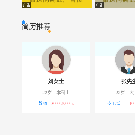
质量检验员/测试员
成都德智恒电子
其他类型
广告
广告
区域市场经理
唐元电子商务旗
其它类型
简历推荐
工程部经理
南充天赋桑拿泳
其它类型
业务员销售经理
唐元电子商务旗
其它类型
渠道销售
成都鸿成世家家
市场营销
消防经验造价员
四川鼎兴消防工
其他类型
刘女士
张先
工程项目管理
四川省华艺名匠
其他类型
22岁
本科
22岁
大
工程部经理
四川金建防腐保
其他类型
5000元
教师
2000-3000元
技工/普工
40