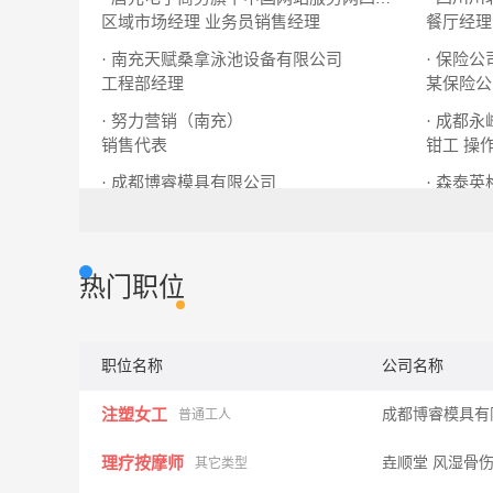
区域市场经理
业务员销售经理
餐厅经理
· 南充天赋桑拿泳池设备有限公司
· 保险公
工程部经理
某保险公
· 努力营销（南充）
· 成都
销售代表
钳工
操
· 成都博睿模具有限公司
注塑女工
塑胶零件QC质检
质量管理
热门职位
职位名称
公司名称
注塑女工
成都博睿模具有
普通工人
理疗按摩师
垚顺堂 风湿骨
其它类型