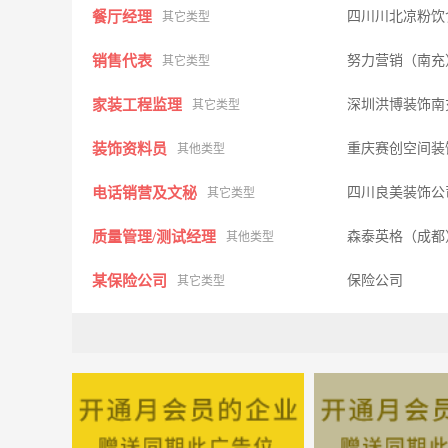
餐厅经理
四川川北凉粉饮
其它类型
销售代表
努力营销（南
其它类型
家装工程监理
深圳洪博装饰南
其它类型
装饰资料员
重庆赛创空间装
其他类型
电话销营及文秘
四川良美装饰
其它类型
质量管理/测试经理
森泰英格（成都
其他类型
某保险公司
保险公司
其它类型
设计师
四川良美装饰
其它类型
平车缝纫工
四川曲美服饰有
其它类型
综合布线/弱电
四川童目威视数
其他类型