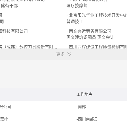
储备干部
理疗按摩师
司
· 北京阳光华业工程技术开发中
司
普通技工
永峰科技有限公司
· 南充兴运劳务有限公司
作工
英文建筑识图员
英文会计
· 四川同辉建设工程质量检测有
· 森泰英格（成都）数控刀具股份有限公司
/测试经理
车工/铣工
质量检验员/测试员
更多
工作地点
限公司
-南部
伤理疗
-四川南部县