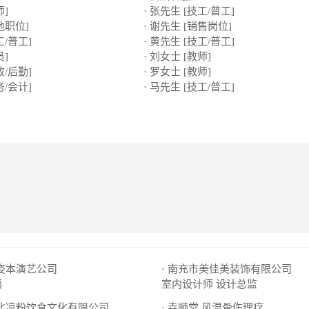
师]
· 张先生 [技工/普工]
他职位]
· 谢先生 [销售岗位]
工/普工]
· 黄先生 [技工/普工]
员]
· 刘女士 [教师]
政/后勤]
· 罗女士 [教师]
务/会计]
· 马先生 [技工/普工]
市姿本演艺公司
· 南充市美佳美装饰有限公司
蹈
室内设计师
设计总监
川北凉粉饮食文化有限公司
· 垚顺堂 风湿骨伤理疗