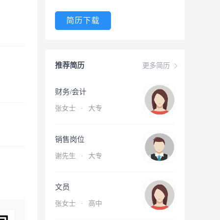
简历下载
推荐简历
更多简历
财务/会计
张女士
·
大专
销售岗位
谢先生
·
大专
文员
张女士
·
高中