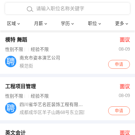
4000-5000元
本科
行政后勤
建筑装潢
确定
区域
月薪
学历
职位
更多
5000-8000元
硕士
销售岗位
教师
模特 舞蹈
面议
8000-12000元
博士
文员
护士
08-09
性别不限
经验不限
12000-20000元
财务会计
传单派发
南充市姿本演艺公司
申请
模范街
其他
超市零售
促销导购
网络IT
保健按摩
工程项目管理
面议
08-09
性别不限
经验不限
快递员
前台接待
四川省华艺名匠装饰工程有限公司
申请
成都成华区羊子山路68号东立国际广场5栋
收银员
技术员/工程师
水电/机修
部门经理
英文会计
面议