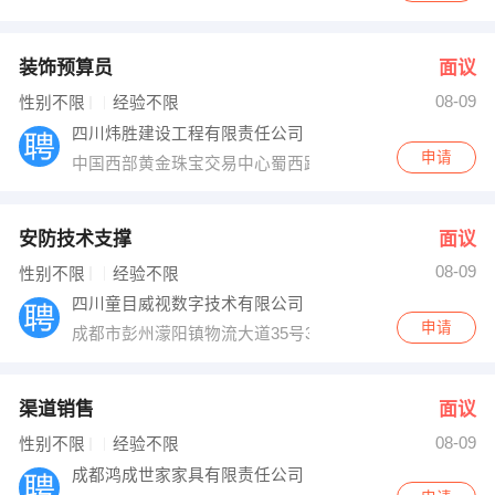
装饰预算员
面议
08-09
性别不限
经验不限
四川炜胜建设工程有限责任公司
申请
中国西部黄金珠宝交易中心蜀西路52号
安防技术支撑
面议
08-09
性别不限
经验不限
四川童目威视数字技术有限公司
申请
成都市彭州濛阳镇物流大道35号3栋4F（万贯精品园A区
渠道销售
面议
08-09
性别不限
经验不限
成都鸿成世家家具有限责任公司