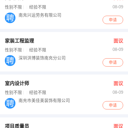
08-09
出纳
保险
性别不限
经验不限
南充兴运劳务有限公司
申请
编辑
法律
保洁
贸易采购
家装工程监理
面议
跟单
理财顾问
08-09
性别不限
经验不限
深圳洪博装饰南充分公司
其他职位
申请
室内设计师
面议
08-09
性别不限
经验不限
南充市美佳美装饰有限公司
申请
项目质量员
面议