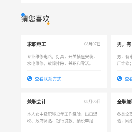
猜您喜欢
求职电工
08月07日
男，有
专业维修电路，灯具，开关插座安装，
男，有
水电维修，故障排除，兼职和零活。
厂维修
上，枣
电话
查看联系方式
查
兼职会计
08月06日
全职兼
本人女中级职称12年工作经验，出口退
各类全
税、政府补贴、银行贷款、纳税申报、
验，网
为各类公司策划，设建新账，理乱账业
队长，