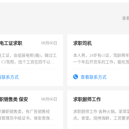
查
电工证求职
08月06日
求职司机
电工证，会组装电柜(箱)，做过工
本人男，24岁有c1证，驾龄两
；C1驾照，找个工资在四千以
一个年后开货车的工作，能吃
强县以外需要有住宿，保险勿扰
加班。
看联系方式
查看联系方式
职销售类 保安
08月06日
求职厨师工作
职兼职销售类，有广告销售经
求职厨师工作 各种火锅。家常
络管理员中级证书，保安类保安
点。食堂。烧烤海鲜，工资要求6
形象岗或幼儿园保安，维修水电
上