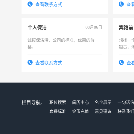
务，财务咨询等业务。欲求兼职会计工
有高低
查看联系方式
查
作
个人保洁
08月06日
诚揽保洁活，公司的标准，优惠的价
想找一
格。
银员，
工，麻
号同微
查看联系方式
查
栏目导航:
职位搜索
简历中心
名企展示
一句话
套餐标准
金币充值
意见建议
联系我