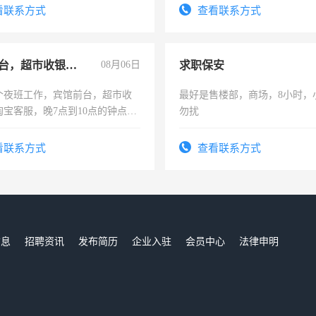
压电工证和十几年工作经验
看联系方式
查看联系方式
宾馆前台，超市收银员，淘宝客服
08月06日
求职保安
个夜班工作，宾馆前台，超市收
最好是售楼部，商场，8小时，
淘宝客服，晚7点到10点的钟点
勿扰
烦看到的老板加我微信聊，手机
信
看联系方式
查看联系方式
信息
招聘资讯
发布简历
企业入驻
会员中心
法律申明
们