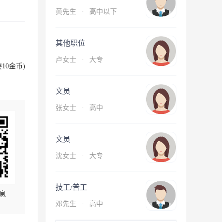
黄先生
·
高中以下
其他职位
卢女士
·
大专
10金币)
文员
张女士
·
高中
文员
沈女士
·
大专
技工/普工
息
邓先生
·
高中